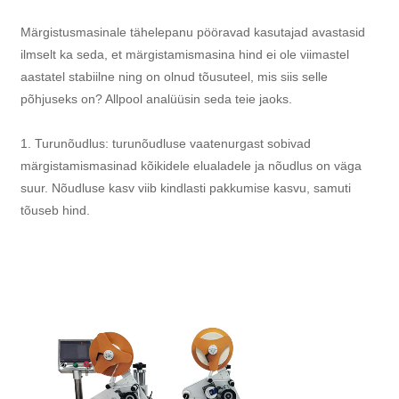
Märgistusmasinale tähelepanu pööravad kasutajad avastasid
ilmselt ka seda, et märgistamismasina hind ei ole viimastel
aastatel stabiilne ning on olnud tõusuteel, mis siis selle
põhjuseks on? Allpool analüüsin seda teie jaoks.
1. Turunõudlus: turunõudluse vaatenurgast sobivad
märgistamismasinad kõikidele elualadele ja nõudlus on väga
suur. Nõudluse kasv viib kindlasti pakkumise kasvu, samuti
tõuseb hind.