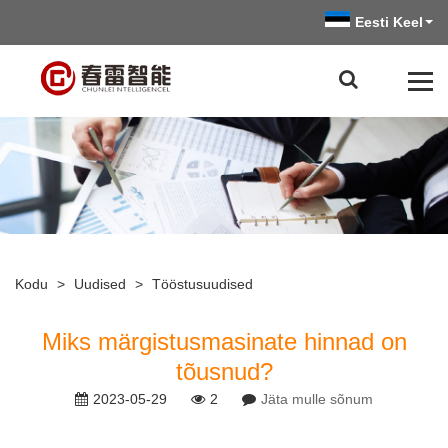
Eesti Keel
Kodu
>
Uudised
>
Tööstusuudised
Miks märgistusmasinate hinnad on
tõusnud?
2023-05-29
2
Jäta mulle sõnum