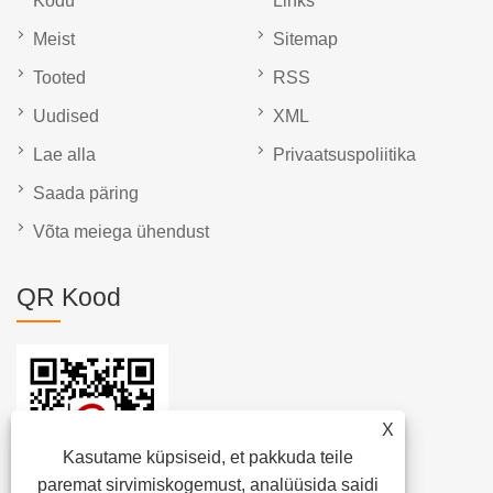
Kodu
Links
Meist
Sitemap
Tooted
RSS
Uudised
XML
Lae alla
Privaatsuspoliitika
Saada päring
Võta meiega ühendust
QR Kood
X
Kasutame küpsiseid, et pakkuda teile
paremat sirvimiskogemust, analüüsida saidi