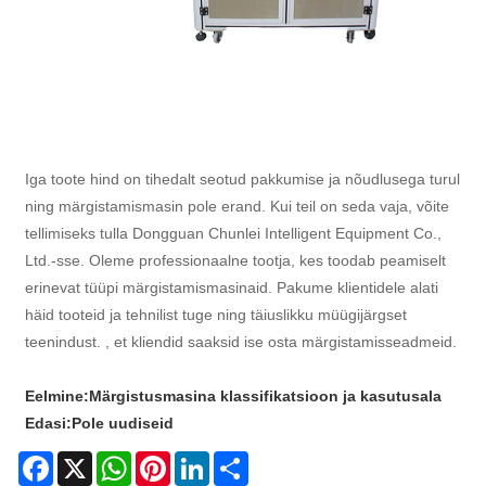
Iga toote hind on tihedalt seotud pakkumise ja nõudlusega turul
ning märgistamismasin pole erand. Kui teil on seda vaja, võite
tellimiseks tulla Dongguan Chunlei Intelligent Equipment Co.,
Ltd.-sse. Oleme professionaalne tootja, kes toodab peamiselt
erinevat tüüpi märgistamismasinaid. Pakume klientidele alati
häid tooteid ja tehnilist tuge ning täiuslikku müügijärgset
teenindust. , et kliendid saaksid ise osta märgistamisseadmeid.
Eelmine:
Märgistusmasina klassifikatsioon ja kasutusala
Edasi:
Pole uudiseid
Facebook
X
WhatsApp
Pinterest
LinkedIn
Share