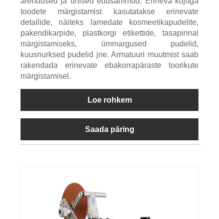
arendused ja ühised edusammud. Erineva kujuga
toodete märgistamist kasutatakse erinevate
detailide, näiteks lamedate kosmeetikapudelite,
pakendikarpide, plastkorgi etikettide, tasapinnal
märgistamiseks, ümmargused pudelid,
kuusnurksed pudelid jne. Armatuuri muutmist saab
rakendada erinevate ebakorrapäraste toorikute
märgistamisel.
Loe rohkem
Saada päring