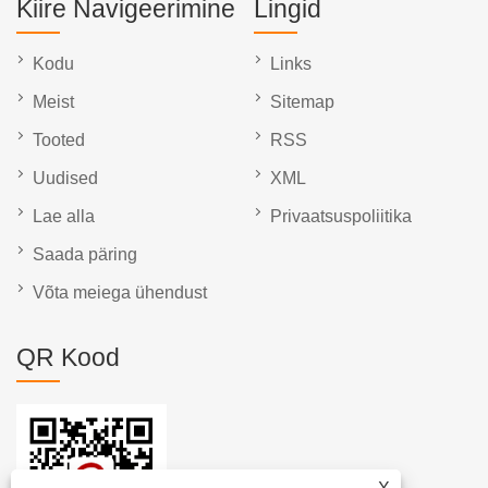
Kiire Navigeerimine
Lingid
Kodu
Links
Meist
Sitemap
Tooted
RSS
Uudised
XML
Lae alla
Privaatsuspoliitika
Saada päring
Võta meiega ühendust
QR Kood