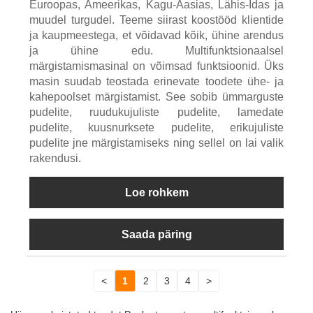
Euroopas, Ameerikas, Kagu-Aasias, Lähis-Idas ja
muudel turgudel. Teeme siirast koostööd klientide
ja kaupmeestega, et võidavad kõik, ühine arendus
ja ühine edu. Multifunktsionaalsel
märgistamismasinal on võimsad funktsioonid. Üks
masin suudab teostada erinevate toodete ühe- ja
kahepoolset märgistamist. See sobib ümmarguste
pudelite, ruudukujuliste pudelite, lamedate
pudelite, kuusnurksete pudelite, erikujuliste
pudelite jne märgistamiseks ning sellel on lai valik
rakendusi.
Loe rohkem
Saada päring
<
1
2
3
4
>