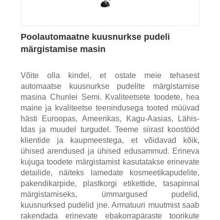
Poolautomaatne kuusnurkse pudeli
märgistamise masin
Võite olla kindel, et ostate meie tehasest
automaatse kuusnurkse pudelite märgistamise
masina Chunlei Semi. Kvaliteetsete toodete, hea
maine ja kvaliteetse teenindusega tooted müüvad
hästi Euroopas, Ameerikas, Kagu-Aasias, Lähis-
Idas ja muudel turgudel. Teeme siirast koostööd
klientide ja kaupmeestega, et võidavad kõik,
ühised arendused ja ühised edusammud. Erineva
kujuga toodete märgistamist kasutatakse erinevate
detailide, näiteks lamedate kosmeetikapudelite,
pakendikarpide, plastkorgi etikettide, tasapinnal
märgistamiseks, ümmargused pudelid,
kuusnurksed pudelid jne. Armatuuri muutmist saab
rakendada erinevate ebakorrapäraste toorikute