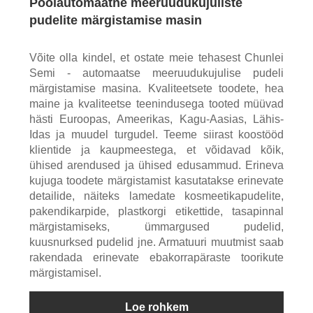
Poolautomaatne meeruudukujuliste
pudelite märgistamise masin
Võite olla kindel, et ostate meie tehasest Chunlei
Semi - automaatse meeruudukujulise pudeli
märgistamise masina. Kvaliteetsete toodete, hea
maine ja kvaliteetse teenindusega tooted müüvad
hästi Euroopas, Ameerikas, Kagu-Aasias, Lähis-
Idas ja muudel turgudel. Teeme siirast koostööd
klientide ja kaupmeestega, et võidavad kõik,
ühised arendused ja ühised edusammud. Erineva
kujuga toodete märgistamist kasutatakse erinevate
detailide, näiteks lamedate kosmeetikapudelite,
pakendikarpide, plastkorgi etikettide, tasapinnal
märgistamiseks, ümmargused pudelid,
kuusnurksed pudelid jne. Armatuuri muutmist saab
rakendada erinevate ebakorrapäraste toorikute
märgistamisel.
Loe rohkem