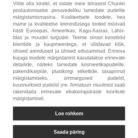
Võite olla kindel, et ostate meie tehasest Chunlei
poolautomaatse pesuvedeliku lamedate pudelite
märgistamismasina. Kvaliteetsete toodete, hea
maine ja kvaliteetse teenindusega tooted müüvad
hästi Euroopas, Ameerikas, Kagu-Aasias, Lähis-
Idas ja muudel turgudel. Teeme siirast koostööd
klientide ja kaupmeestega, et võidavad kõik,
ühised arendused ja ühised edusammud. Erineva
kujuga toodete märgistamist kasutatakse erinevate
detailide, näiteks lamedate kosmeetikapudelite,
pakendikarpide, plastkorgi etikettide, tasapinnal
märgistamiseks, ümmargused pudelid,
kuusnurksed pudelid jne. Armatuuri muutmist saab
rakendada erinevate ebakorrapäraste toorikute
märgistamisel.
Loe rohkem
Saada päring