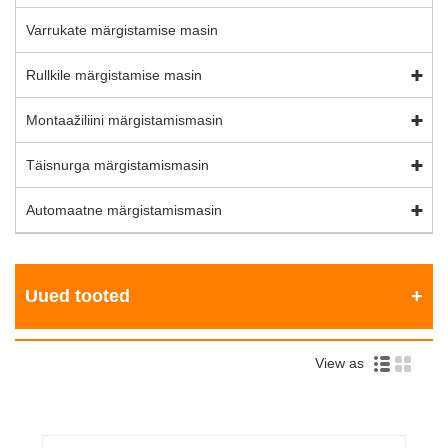
Varrukate märgistamise masin
Rullkile märgistamise masin
Montaažiliini märgistamismasin
Täisnurga märgistamismasin
Automaatne märgistamismasin
Uued tooted
View as