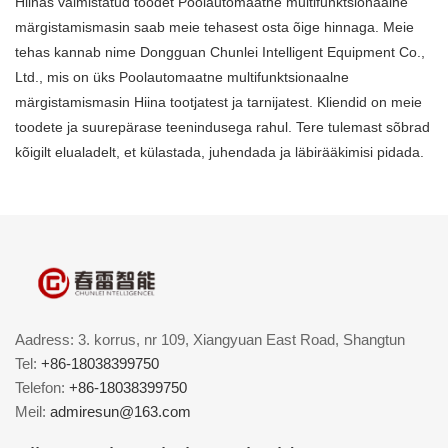
Hiinas valmistatud toodet Poolautomaatne multifunktsionaalne
märgistamismasin saab meie tehasest osta õige hinnaga. Meie
tehas kannab nime Dongguan Chunlei Intelligent Equipment Co.,
Ltd., mis on üks Poolautomaatne multifunktsionaalne
märgistamismasin Hiina tootjatest ja tarnijatest. Kliendid on meie
toodete ja suurepärase teenindusega rahul. Tere tulemast sõbrad
kõigilt elualadelt, et külastada, juhendada ja läbirääkimisi pidada.
Aadress: 3. korrus, nr 109, Xiangyuan East Road, Shangtun
Tel:
+86-18038399750
Telefon:
+86-18038399750
Meil:
admiresun@163.com