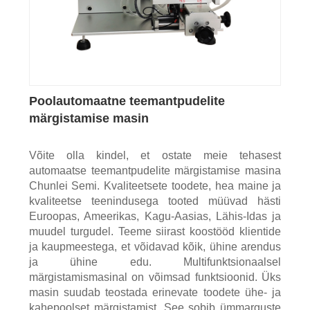
Poolautomaatne teemantpudelite
märgistamise masin
Võite olla kindel, et ostate meie tehasest
automaatse teemantpudelite märgistamise masina
Chunlei Semi. Kvaliteetsete toodete, hea maine ja
kvaliteetse teenindusega tooted müüvad hästi
Euroopas, Ameerikas, Kagu-Aasias, Lähis-Idas ja
muudel turgudel. Teeme siirast koostööd klientide
ja kaupmeestega, et võidavad kõik, ühine arendus
ja ühine edu. Multifunktsionaalsel
märgistamismasinal on võimsad funktsioonid. Üks
masin suudab teostada erinevate toodete ühe- ja
kahepoolset märgistamist. See sobib ümmarguste