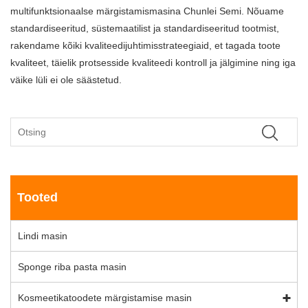
multifunktsionaalse märgistamismasina Chunlei Semi. Nõuame
standardiseeritud, süstemaatilist ja standardiseeritud tootmist,
rakendame kõiki kvaliteedijuhtimisstrateegiaid, et tagada toote
kvaliteet, täielik protsesside kvaliteedi kontroll ja jälgimine ning iga
väike lüli ei ole säästetud.
Tooted
Lindi masin
Sponge riba pasta masin
Kosmeetikatoodete märgistamise masin