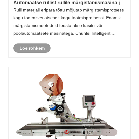
Automaatse rullist rullile märgistamismasina ja
traditsiooniliste märgistamismeetodite võrdlus:
Rulli materjali eripära tõttu mõjutab märgistamisprotsess
miks peetakse seda rullmaterjalide töötlemise
kogu tootmises otseselt kogu tootmisprotsessi. Enamik
tõhususe kuningaks?
märgistamismeetodeid teostatakse käsitsi või
poolautomaatsete masinatega. Chunlei Intelligenti
automaatse rullist rullile märgistamismasina
Loe rohkem
turuletoomine on toonud häid uudiseid kogu rullm......