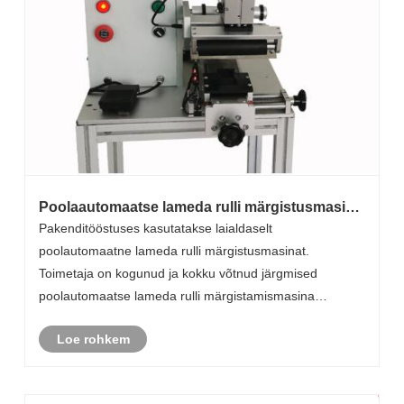
Poolaautomaatse lameda rulli märgistusmasina
praktilised rakendusjuhtumid
Pakenditööstuses kasutatakse laialdaselt
poolautomaatne lameda rulli märgistusmasinat.
Toimetaja on kogunud ja kokku võtnud järgmised
poolautomaatse lameda rulli märgistamismasina
tüüpilised praktilised rakendusjuhtumid ning konkreetsed
Loe rohkem
kasutamisefektid ja konkreetsed tehnilised üksikasjad,
mida kli......