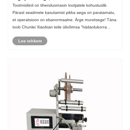
ebaharilikult! Chunlei õpetab teile, kuidas
Tootmisliinil on tihendusmasin tootjatele kohustuslik.
samm -sammult kaevandusi "tühjendada"
Pärast seadmete kasutamist pikka aega on paratamatu,
et operatsioon on ebanormaalne. Ärge muretsege! Täna
toob Chunlei Xiaobian teile ülivõimsa "hädaolukorra
juhend", mis aitab teil probleemi hõlpsalt lahendada ja
Loe rohkem
tõhusat tootmist kiiresti jätka......