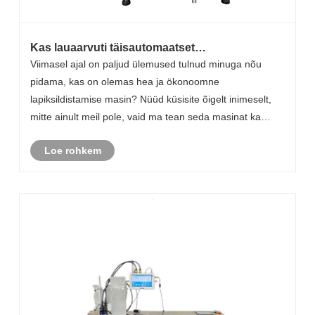
Kas lauaarvuti täisautomaatset
sildistamismasinat tasub osta? Täielik eeliste ja
Viimasel ajal on paljud ülemused tulnud minuga nõu
puuduste analüüs!
pidama, kas on olemas hea ja ökonoomne
lapiksildistamise masin? Nüüd küsisite õigelt inimeselt,
mitte ainult meil pole, vaid ma tean seda masinat ka
kõige paremini.
Loe rohkem