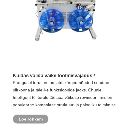
Kuidas valida väike tootmisvajadus?
Praegusel turul on tootjatel kõrged nõuded seadme
piirkonna ja täielike funktsioonide jaoks. Chunlei
Intelligent tõi turule töölaua väikese rewinderi, mis on
populaarne kompaktse struktuuri ja paindliku toimimise
poolest.
Loe rohkem