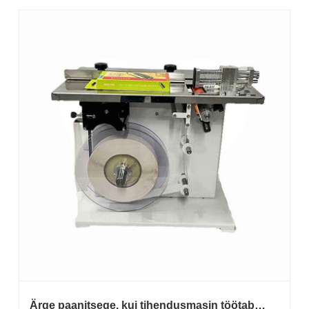
Ärge paanitsege, kui tihendusmasin töötab