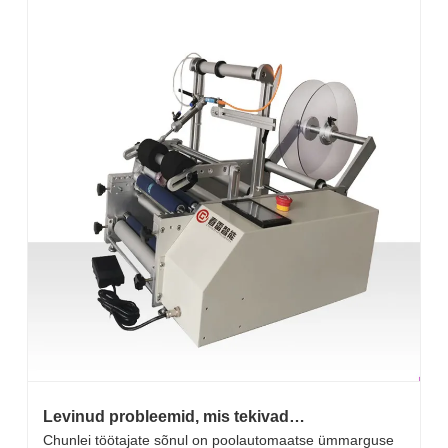
Levinud probleemid, mis tekivad
poolautomaatse ümara pudeli märgistamise
Chunlei töötajate sõnul on poolautomaatse ümmarguse