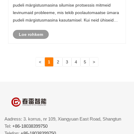
masina töös
pudeli märgistusmasina silumise protsessis mitmeid
levinumaid probleeme, mis tekib poolautomaatse ümara
pudeli märgistusmasina kasutamisel. Kui neid ühiseid
probleeme ei käsitleta korralikult, mõjutab see
Loe rohkem
igapäevase töö efektiivsust. Seetõttu võtab......
<
1
2
3
4
5
>
Aadress: 3. korrus, nr 109, Xiangyuan East Road, Shangtun
Tel:
+86-18038399750
Telefon:
+86-18038399750