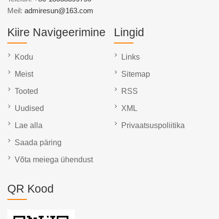
Meil:
admiresun@163.com
Kiire Navigeerimine
Lingid
Kodu
Links
Meist
Sitemap
Tooted
RSS
Uudised
XML
Lae alla
Privaatsuspoliitika
Saada päring
Võta meiega ühendust
QR Kood