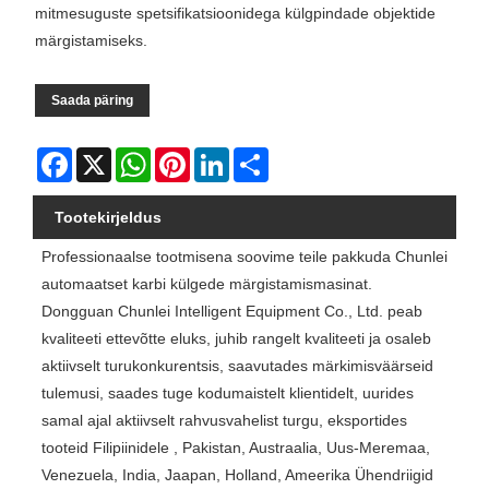
mitmesuguste spetsifikatsioonidega külgpindade objektide
märgistamiseks.
Saada päring
Facebook
X
WhatsApp
Pinterest
LinkedIn
Share
Tootekirjeldus
Professionaalse tootmisena soovime teile pakkuda Chunlei
automaatset karbi külgede märgistamismasinat.
Dongguan Chunlei Intelligent Equipment Co., Ltd. peab
kvaliteeti ettevõtte eluks, juhib rangelt kvaliteeti ja osaleb
aktiivselt turukonkurentsis, saavutades märkimisväärseid
tulemusi, saades tuge kodumaistelt klientidelt, uurides
samal ajal aktiivselt rahvusvahelist turgu, eksportides
tooteid Filipiinidele , Pakistan, Austraalia, Uus-Meremaa,
Venezuela, India, Jaapan, Holland, Ameerika Ühendriigid