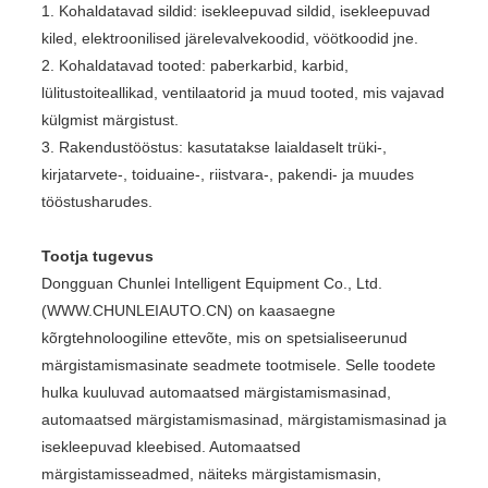
1. Kohaldatavad sildid: isekleepuvad sildid, isekleepuvad
kiled, elektroonilised järelevalvekoodid, vöötkoodid jne.
2. Kohaldatavad tooted: paberkarbid, karbid,
lülitustoiteallikad, ventilaatorid ja muud tooted, mis vajavad
külgmist märgistust.
3. Rakendustööstus: kasutatakse laialdaselt trüki-,
kirjatarvete-, toiduaine-, riistvara-, pakendi- ja muudes
tööstusharudes.
Tootja tugevus
Dongguan Chunlei Intelligent Equipment Co., Ltd.
(WWW.CHUNLEIAUTO.CN) on kaasaegne
kõrgtehnoloogiline ettevõte, mis on spetsialiseerunud
märgistamismasinate seadmete tootmisele. Selle toodete
hulka kuuluvad automaatsed märgistamismasinad,
automaatsed märgistamismasinad, märgistamismasinad ja
isekleepuvad kleebised. Automaatsed
märgistamisseadmed, näiteks märgistamismasin,