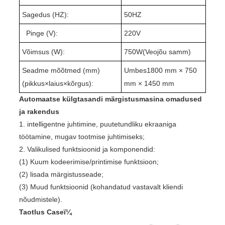
Sagedus (HZ):
50HZ
Pinge (V):
220V
Võimsus (W):
75
0W(
Veojõu samm
)
Seadme mõõtmed (mm)
Umbes
1
8
0
0 mm × 7
5
0
(pikkus
×
laius
×
kõrgus):
mm × 1
4
50 mm
Automaatse külgtasandi märgistusmasina omadused
ja rakendus
1. intelligentne juhtimine, puutetundliku ekraaniga
töötamine, mugav tootmise juhtimiseks;
2. Valikulised funktsioonid ja komponendid:
(1) Kuum kodeerimise/printimise funktsioon;
(2) lisada märgistusseade;
(3) Muud funktsioonid (kohandatud vastavalt kliendi
nõudmistele).
Taotlus Caseï¼