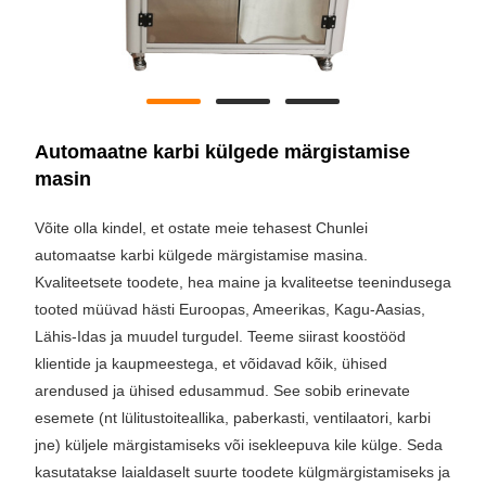
Automaatne karbi külgede märgistamise
masin
Võite olla kindel, et ostate meie tehasest Chunlei
automaatse karbi külgede märgistamise masina.
Kvaliteetsete toodete, hea maine ja kvaliteetse teenindusega
tooted müüvad hästi Euroopas, Ameerikas, Kagu-Aasias,
Lähis-Idas ja muudel turgudel. Teeme siirast koostööd
klientide ja kaupmeestega, et võidavad kõik, ühised
arendused ja ühised edusammud. See sobib erinevate
esemete (nt lülitustoiteallika, paberkasti, ventilaatori, karbi
jne) küljele märgistamiseks või isekleepuva kile külge. Seda
kasutatakse laialdaselt suurte toodete külgmärgistamiseks ja