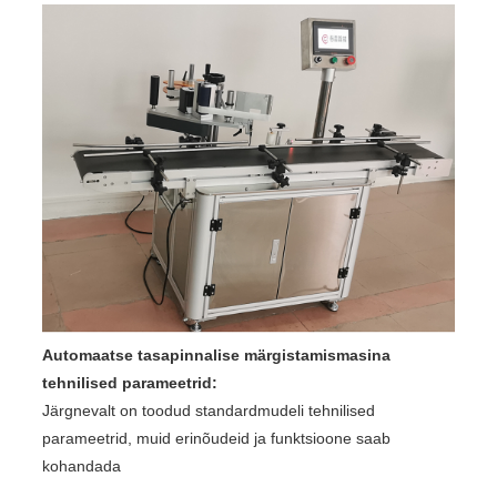
Automaatse tasapinnalise märgistamismasina
tehnilised parameetrid:
Järgnevalt on toodud standardmudeli tehnilised
parameetrid, muid erinõudeid ja funktsioone saab
kohandada