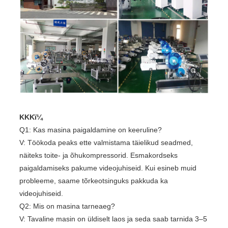
KKKï¼
Q1: Kas masina paigaldamine on keeruline?
V: Töökoda peaks ette valmistama täielikud seadmed,
näiteks toite- ja õhukompressorid. Esmakordseks
paigaldamiseks pakume videojuhiseid. Kui esineb muid
probleeme, saame tõrkeotsinguks pakkuda ka
videojuhiseid.
Q2: Mis on masina tarneaeg?
V: Tavaline masin on üldiselt laos ja seda saab tarnida 3–5