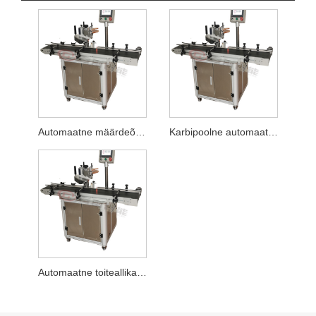
Automaatne määrdeõli tünni külje märgistamise masin
Karbipoolne automaatne märgistamismasin
Automaatne toiteallika poolne märgistusmasin