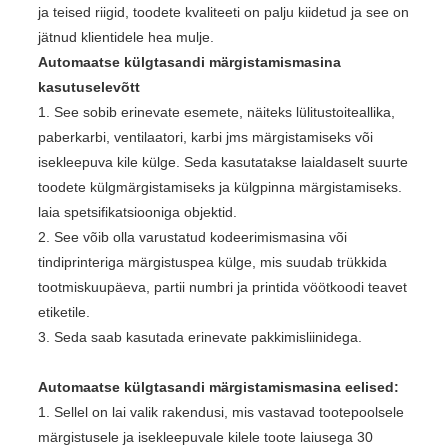
ja teised riigid, toodete kvaliteeti on palju kiidetud ja see on
jätnud klientidele hea mulje.
Automaatse külgtasandi märgistamismasina
kasutuselevõtt
1. See sobib erinevate esemete, näiteks lülitustoiteallika,
paberkarbi, ventilaatori, karbi jms märgistamiseks või
isekleepuva kile külge. Seda kasutatakse laialdaselt suurte
toodete külgmärgistamiseks ja külgpinna märgistamiseks.
laia spetsifikatsiooniga objektid.
2. See võib olla varustatud kodeerimismasina või
tindiprinteriga märgistuspea külge, mis suudab trükkida
tootmiskuupäeva, partii numbri ja printida vöötkoodi teavet
etiketile.
3. Seda saab kasutada erinevate pakkimisliinidega.
Automaatse külgtasandi märgistamismasina eelised:
1. Sellel on lai valik rakendusi, mis vastavad tootepoolsele
märgistusele ja isekleepuvale kilele toote laiusega 30