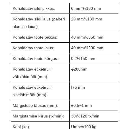
Kohaldatav sildi pikkus:
6 mmï½
1
3
0 mm
Kohaldatav sildi laius (paberi
20 mm½1
3
0 mm
alumise laius):
Kohaldatav toote pikkus:
4
0 mmï½
35
0 mm
Kohaldatav toote laius:
4
0 mmï½
2
0
0 mm
Kohaldatav toote kõrgus:
0
.2
½1
5
0 mm
Kohaldatav etiketirulli
φ
280
mm
välisläbimõõt (mm):
Kohaldatav etiketirulli
Ï76 mm
siseläbimõõt (mm):
Märgistuse täpsus (mm):
±
0,5~
1 mm
Märgistamise kiirus (tk/min):
3
0ï½1
2
0 tk/min
Kaal (kg):
Umbes
1
0
0 kg