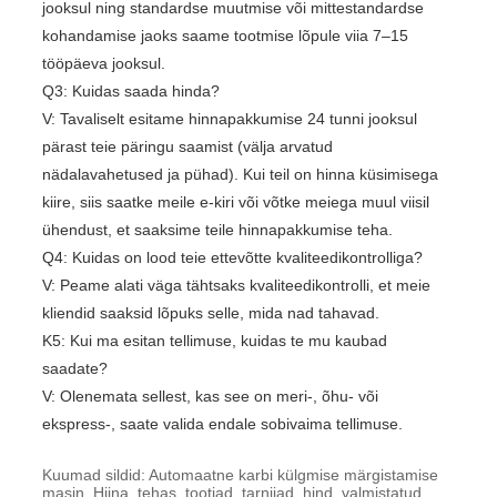
jooksul ning standardse muutmise või mittestandardse
kohandamise jaoks saame tootmise lõpule viia 7–15
tööpäeva jooksul.
Q3: Kuidas saada hinda?
V: Tavaliselt esitame hinnapakkumise 24 tunni jooksul
pärast teie päringu saamist (välja arvatud
nädalavahetused ja pühad). Kui teil on hinna küsimisega
kiire, siis saatke meile e-kiri või võtke meiega muul viisil
ühendust, et saaksime teile hinnapakkumise teha.
Q4: Kuidas on lood teie ettevõtte kvaliteedikontrolliga?
V: Peame alati väga tähtsaks kvaliteedikontrolli, et meie
kliendid saaksid lõpuks selle, mida nad tahavad.
K5: Kui ma esitan tellimuse, kuidas te mu kaubad
saadate?
V: Olenemata sellest, kas see on meri-, õhu- või
ekspress-, saate valida endale sobivaima tellimuse.
Kuumad sildid: Automaatne karbi külgmise märgistamise
masin, Hiina, tehas, tootjad, tarnijad, hind, valmistatud