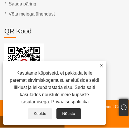
Saada päring
Võta meiega ühendust
QR Kood
X
Kasutame küpsiseid, et pakkuda teile
paremat sirvimiskogemust, analüüsida saidi
liiklust ja isikupärastada sisu. Seda saiti
kasutades nõustute meie küpsiste
kasutamisega.
Privaatsuspoliitika
Autoriõigus © 2023 Dongguan Chunlei Intelligent Equipment Co.,
Keeldu
Nõustu
Ltd. – lindimasin, automaatne märgistusmasin, rullkile
märgistamismasin – kõik õigused kaitstud.
whatsapp
E-post