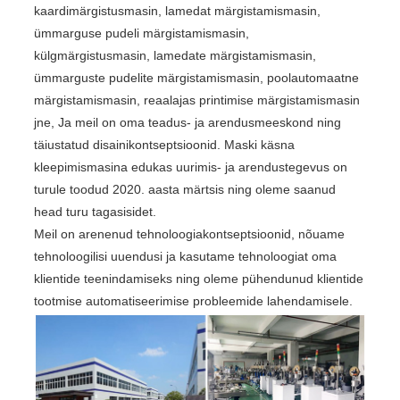
kaardimärgistusmasin, lamedat märgistamismasin,
ümmarguse pudeli märgistamismasin,
külgmärgistusmasin, lamedate märgistamismasin,
ümmarguste pudelite märgistamismasin, poolautomaatne
märgistamismasin, reaalajas printimise märgistamismasin
jne, Ja meil on oma teadus- ja arendusmeeskond ning
täiustatud disainikontseptsioonid. Maski käsna
kleepimismasina edukas uurimis- ja arendustegevus on
turule toodud 2020. aasta märtsis ning oleme saanud
head turu tagasisidet.
Meil on arenenud tehnoloogiakontseptsioonid, nõuame
tehnoloogilisi uuendusi ja kasutame tehnoloogiat oma
klientide teenindamiseks ning oleme pühendunud klientide
tootmise automatiseerimise probleemide lahendamisele.