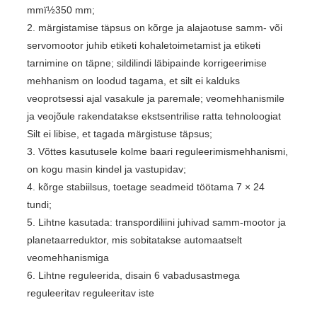
mmï½350 mm;
2. märgistamise täpsus on kõrge ja alajaotuse samm- või
servomootor juhib etiketi kohaletoimetamist ja etiketi
tarnimine on täpne; sildilindi läbipainde korrigeerimise
mehhanism on loodud tagama, et silt ei kalduks
veoprotsessi ajal vasakule ja paremale; veomehhanismile
ja veojõule rakendatakse ekstsentrilise ratta tehnoloogiat
Silt ei libise, et tagada märgistuse täpsus;
3. Võttes kasutusele kolme baari reguleerimismehhanismi,
on kogu masin kindel ja vastupidav;
4. kõrge stabiilsus, toetage seadmeid töötama 7 × 24
tundi;
5. Lihtne kasutada: transpordiliini juhivad samm-mootor ja
planetaarreduktor, mis sobitatakse automaatselt
veomehhanismiga
6. Lihtne reguleerida, disain 6 vabadusastmega
reguleeritav reguleeritav iste