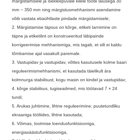
märgistamisele ja isekleepuvale kilele toote laiusega 30
mm ~ 350 mm ning märgistusmehhanismi asendamine
võib vastata ebaühtlaste pindade märgistamisele;
2. Märgistamise täpsus on kõrge, etiketi tarnimine on
täpne ja etiketilint on konstrueeritud läbipainde
korrigeerimise mehhanismiga, mis tagab, et silt ei kaldu
tõmbamise ajal vasakult paremale.
3. Vastupidav ja vastupidav, võttes kasutusele kolme baari
reguleerimismehhanismi, et kasutada täielikult ära
kolmnurga stabiilsust, kogu masin on kindel ja vastupidav;
4. kõrge stabiilsus, tugiseadmed, mis töötavad 7 × 24
tundi;
5. Arukas juhtimine, lihtne reguleerimine; puutetundliku
ekraaniga tööliides, lihtne kasutada;
6. Võimas, tootmise loendusfunktsiooniga,
energiasäästufunktsiooniga,