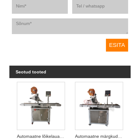
Seotud tooted
Automaatne lõikelaua lapiku märgistamise masin
Automaatne märgkudede tasapinnaline märgistamismasin