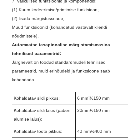
7. Valikulised funktsioonid ja komponendid:
(1) Kuum kodeerimise/printimise funktsioon;
(2) lisada märgistusseade;
Muud funktsioonid (kohandatud vastavalt kliendi
nõudmistele).
Automaatse tasapinnalise märgistamismasina
tehnilised parameetrid:
Järgnevalt on toodud standardmudeli tehnilised
parameetrid, muid erinõudeid ja funktsioone saab
kohandada.
Kohaldatav sildi pikkus:
6 mmï½
1
50 mm
Kohaldatav sildi laius (paberi
20mm½150 mm
alumise laius):
Kohaldatav toote pikkus:
4
0 mm½400 mm