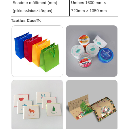
Seadme mõõtmed (mm)
Umbes 1
60
0 mm ×
(pikkus
×
laius
×
kõrgus):
720mm × 1350 mm
Taotlus Caseï¼