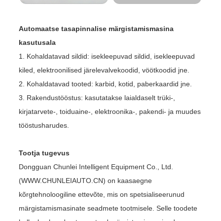
Automaatse tasapinnalise märgistamismasina
kasutusala
1. Kohaldatavad sildid: isekleepuvad sildid, isekleepuvad
kiled, elektroonilised järelevalvekoodid, vöötkoodid jne.
2. Kohaldatavad tooted: karbid, kotid, paberkaardid jne.
3. Rakendustööstus: kasutatakse laialdaselt trüki-,
kirjatarvete-, toiduaine-, elektroonika-, pakendi- ja muudes
tööstusharudes.
Tootja tugevus
Dongguan Chunlei Intelligent Equipment Co., Ltd.
(WWW.CHUNLEIAUTO.CN) on kaasaegne
kõrgtehnoloogiline ettevõte, mis on spetsialiseerunud
märgistamismasinate seadmete tootmisele. Selle toodete