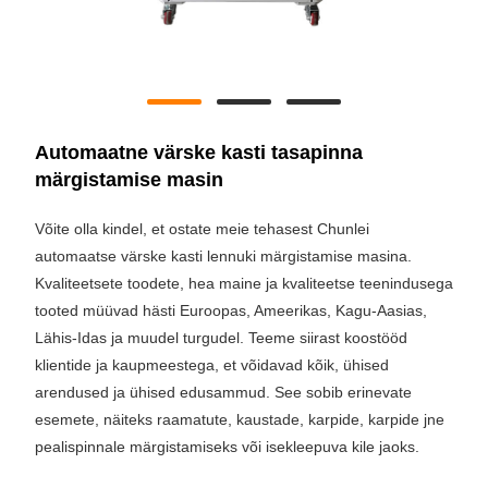
Automaatne värske kasti tasapinna
märgistamise masin
Võite olla kindel, et ostate meie tehasest Chunlei
automaatse värske kasti lennuki märgistamise masina.
Kvaliteetsete toodete, hea maine ja kvaliteetse teenindusega
tooted müüvad hästi Euroopas, Ameerikas, Kagu-Aasias,
Lähis-Idas ja muudel turgudel. Teeme siirast koostööd
klientide ja kaupmeestega, et võidavad kõik, ühised
arendused ja ühised edusammud. See sobib erinevate
esemete, näiteks raamatute, kaustade, karpide, karpide jne
pealispinnale märgistamiseks või isekleepuva kile jaoks.