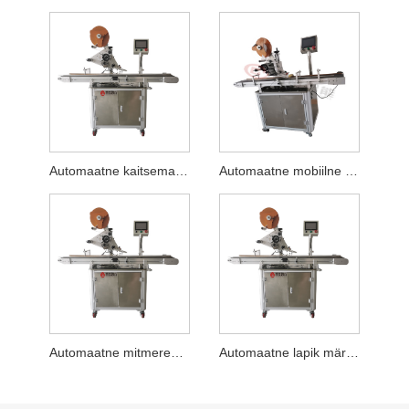
Automaatne kaitsemaski tasapinna märgistamise masin
Automaatne mobiilne jõutasandi märgistamise masin
Automaatne mitmerealine sildistamise masin
Automaatne lapik märgistamismasin meditsiiniliste kottide jaoks