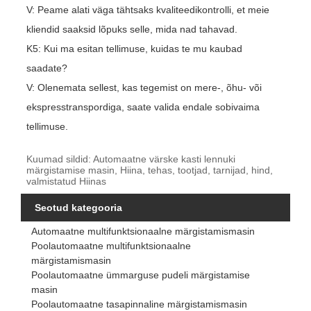
V: Peame alati väga tähtsaks kvaliteedikontrolli, et meie
kliendid saaksid lõpuks selle, mida nad tahavad.
K5: Kui ma esitan tellimuse, kuidas te mu kaubad
saadate?
V: Olenemata sellest, kas tegemist on mere-, õhu- või
ekspresstranspordiga, saate valida endale sobivaima
tellimuse.
Kuumad sildid: Automaatne värske kasti lennuki
märgistamise masin, Hiina, tehas, tootjad, tarnijad, hind,
valmistatud Hiinas
Seotud kategooria
Automaatne multifunktsionaalne märgistamismasin
Poolautomaatne multifunktsionaalne
märgistamismasin
Poolautomaatne ümmarguse pudeli märgistamise
masin
Poolautomaatne tasapinnaline märgistamismasin