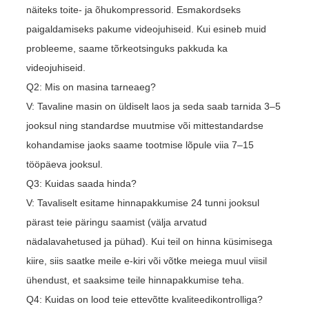
näiteks toite- ja õhukompressorid. Esmakordseks
paigaldamiseks pakume videojuhiseid. Kui esineb muid
probleeme, saame tõrkeotsinguks pakkuda ka
videojuhiseid.
Q2: Mis on masina tarneaeg?
V: Tavaline masin on üldiselt laos ja seda saab tarnida 3–5
jooksul ning standardse muutmise või mittestandardse
kohandamise jaoks saame tootmise lõpule viia 7–15
tööpäeva jooksul.
Q3: Kuidas saada hinda?
V: Tavaliselt esitame hinnapakkumise 24 tunni jooksul
pärast teie päringu saamist (välja arvatud
nädalavahetused ja pühad). Kui teil on hinna küsimisega
kiire, siis saatke meile e-kiri või võtke meiega muul viisil
ühendust, et saaksime teile hinnapakkumise teha.
Q4: Kuidas on lood teie ettevõtte kvaliteedikontrolliga?