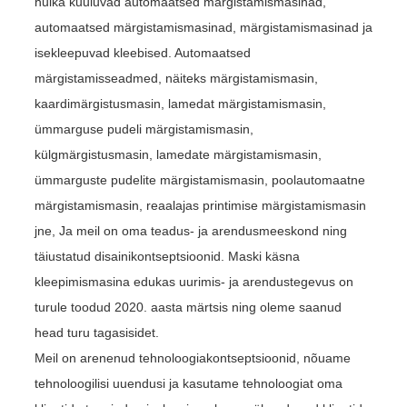
hulka kuuluvad automaatsed märgistamismasinad,
automaatsed märgistamismasinad, märgistamismasinad ja
isekleepuvad kleebised. Automaatsed
märgistamisseadmed, näiteks märgistamismasin,
kaardimärgistusmasin, lamedat märgistamismasin,
ümmarguse pudeli märgistamismasin,
külgmärgistusmasin, lamedate märgistamismasin,
ümmarguste pudelite märgistamismasin, poolautomaatne
märgistamismasin, reaalajas printimise märgistamismasin
jne, Ja meil on oma teadus- ja arendusmeeskond ning
täiustatud disainikontseptsioonid. Maski käsna
kleepimismasina edukas uurimis- ja arendustegevus on
turule toodud 2020. aasta märtsis ning oleme saanud
head turu tagasisidet.
Meil on arenenud tehnoloogiakontseptsioonid, nõuame
tehnoloogilisi uuendusi ja kasutame tehnoloogiat oma