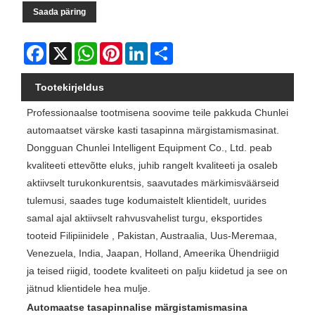
Saada päring
Facebook
X
WhatsApp
Pinterest
LinkedIn
Share
Tootekirjeldus
Professionaalse tootmisena soovime teile pakkuda Chunlei
automaatset värske kasti tasapinna märgistamismasinat.
Dongguan Chunlei Intelligent Equipment Co., Ltd. peab
kvaliteeti ettevõtte eluks, juhib rangelt kvaliteeti ja osaleb
aktiivselt turukonkurentsis, saavutades märkimisväärseid
tulemusi, saades tuge kodumaistelt klientidelt, uurides
samal ajal aktiivselt rahvusvahelist turgu, eksportides
tooteid Filipiinidele , Pakistan, Austraalia, Uus-Meremaa,
Venezuela, India, Jaapan, Holland, Ameerika Ühendriigid
ja teised riigid, toodete kvaliteeti on palju kiidetud ja see on
jätnud klientidele hea mulje.
Automaatse tasapinnalise märgistamismasina