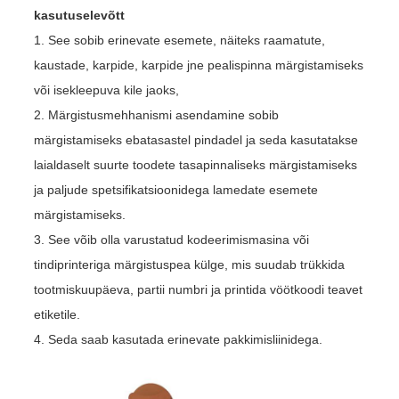
kasutuselevõtt
1. See sobib erinevate esemete, näiteks raamatute,
kaustade, karpide, karpide jne pealispinna märgistamiseks
või isekleepuva kile jaoks,
2. Märgistusmehhanismi asendamine sobib
märgistamiseks ebatasastel pindadel ja seda kasutatakse
laialdaselt suurte toodete tasapinnaliseks märgistamiseks
ja paljude spetsifikatsioonidega lamedate esemete
märgistamiseks.
3. See võib olla varustatud kodeerimismasina või
tindiprinteriga märgistuspea külge, mis suudab trükkida
tootmiskuupäeva, partii numbri ja printida vöötkoodi teavet
etiketile.
4. Seda saab kasutada erinevate pakkimisliinidega.