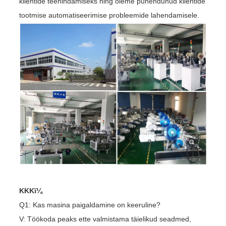
klientide teenindamiseks ning oleme pühendunud klientide
tootmise automatiseerimise probleemide lahendamisele.
KKKï¼
Q1: Kas masina paigaldamine on keeruline?
V: Töökoda peaks ette valmistama täielikud seadmed,