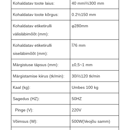
Kohaldatav toote laius:
4
0 mmï½
30
0 mm
Kohaldatav toote kõrgus:
0
.2
½1
5
0 mm
Kohaldatav etiketirulli
φ
280
mm
välisläbimõõt (mm):
Kohaldatav etiketirulli
Ï76 mm
siseläbimõõt (mm):
Märgistuse täpsus (mm):
±
0,5~
1 mm
Märgistamise kiirus (tk/min):
3
0ï½1
2
0 tk/min
Kaal (kg):
Umbes 1
0
0 kg
Sagedus (HZ):
50HZ
Pinge (V):
220V
Võimsus (W):
500W(
Veojõu samm
)