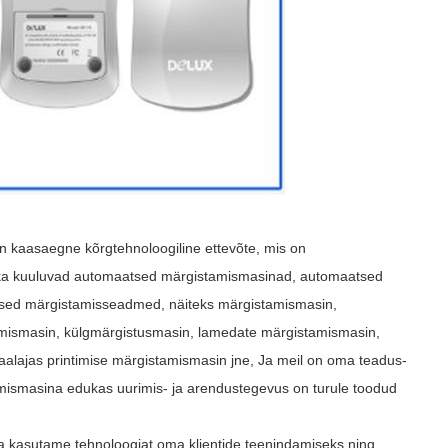
kaasaegne kõrgtehnoloogiline ettevõte, mis on
ulka kuuluvad automaatsed märgistamismasinad, automaatsed
tsed märgistamisseadmed, näiteks märgistamismasin,
mismasin, külgmärgistusmasin, lamedate märgistamismasin,
lajas printimise märgistamismasin jne, Ja meil on oma teadus-
imismasina edukas uurimis- ja arendustegevus on turule toodud
ja kasutame tehnoloogiat oma klientide teenindamiseks ning