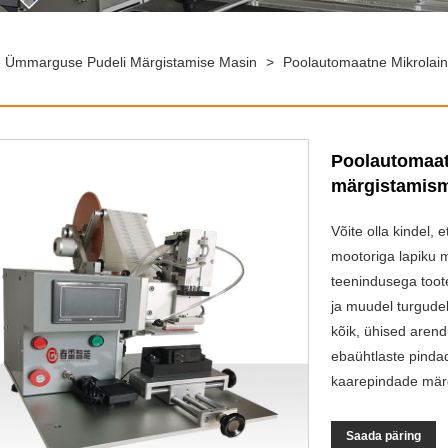
 Ümmarguse Pudeli Märgistamise Masin
>
Poolautomaatne Mikrolain
Poolautomaat
märgistamis
Võite olla kindel,
mootoriga lapiku m
teenindusega toot
ja muudel turgudel
kõik, ühised aren
ebaühtlaste pinda
kaarepindade mär
Saada päring