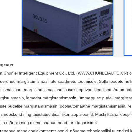
tugevus
 Chunlei Intelligent Equipment Co., Ltd. (WWW.CHUNLEIAUTO.CN) on 
iseerunud märgistamismasinate seadmete tootmisele. Selle toodete h
mismasinad, märgistamismasinad ja isekleepuvad kleebised. Automaa
rgistusmasin, lamedat märgistamismasin, ümmarguse pudeli märgista
te pudelite märgistamismasin, poolautomaatne märgistamismasin, reaa
usmeeskond ning täiustatud disainikontseptsioonid. Maski käsna kleep
sta märtsis ning oleme saanud head turu tagasisidet.
arenenud tehnoloogiakontseptsioonid, nõuame tehnoloogilisi uuendusi 