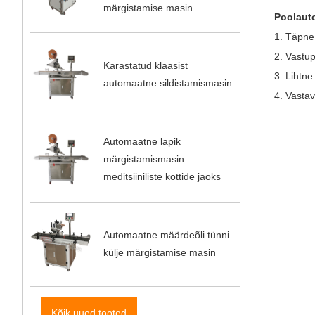
märgistamise masin
Poolaut
1. Täpne
2. Vastup
Karastatud klaasist
3. Lihtne
automaatne sildistamismasin
4. Vasta
Automaatne lapik
märgistamismasin
meditsiiniliste kottide jaoks
Automaatne määrdeõli tünni
külje märgistamise masin
Kõik uued tooted