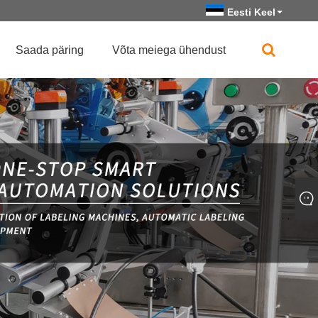
Eesti Keel
Saada päring
Võta meiega ühendust