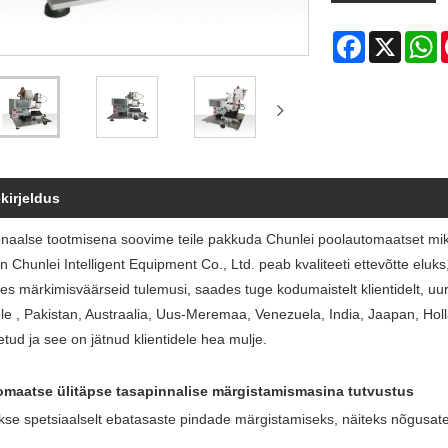
Facebook
X
W
kirjeldus
onaalse tootmisena soovime teile pakkuda Chunlei poolautomaatset mik
Chunlei Intelligent Equipment Co., Ltd. peab kvaliteeti ettevõtte eluks, j
s märkimisväärseid tulemusi, saades tuge kodumaistelt klientidelt, uuri
dele , Pakistan, Austraalia, Uus-Meremaa, Venezuela, India, Jaapan, Holla
detud ja see on jätnud klientidele hea mulje.
omaatse ülitäpse tasapinnalise märgistamismasina tutvustus
kse spetsiaalselt ebatasaste pindade märgistamiseks, näiteks nõgusat