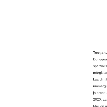
Tootja 
Dongguan
spetsial
märgista
kaardimä
ümmargus
ja arend
2020. aa
Meil on 