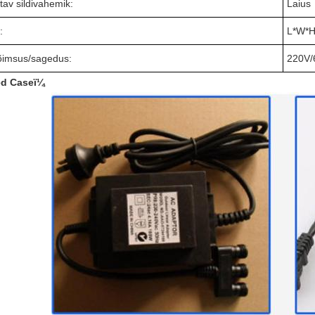
tav sildivahemik:
Laius
:
L
*W
*
õimsus/sagedus:
220V
ed Caseï¼