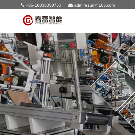
+86-18038399750
admiresun@163.com