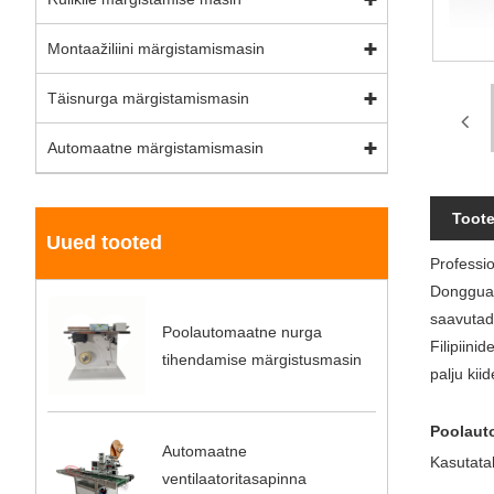
Montaažiliini märgistamismasin
Täisnurga märgistamismasin
Automaatne märgistamismasin
Toote
Uued tooted
Professi
Dongguan 
saavutade
Poolautomaatne nurga
Filipiini
tihendamise märgistusmasin
palju kii
Poolaut
Automaatne
Kasutata
ventilaatoritasapinna