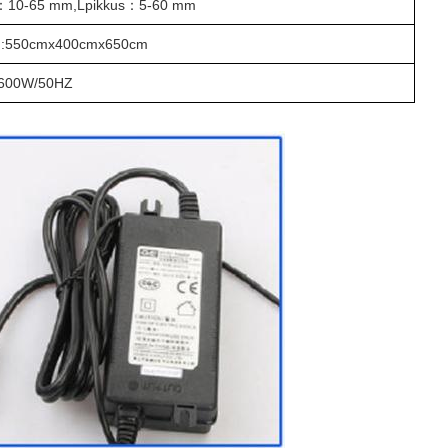
：
10-65 mm,
L
pikkus
：
5-60 mm
H:550
cm
x400
cm
x650
cm
/600W/50HZ