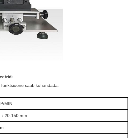
eetrid:
ja funktsioone saab kohandada.
 P/MIN
s
：
20-150 mm
mm