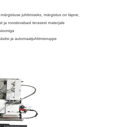
märgistuse juhtimiseks, märgistus on täpne;
st ja roostevabast terasest materjale
siooniga
käsitsi ja automaatjuhtimisnuppe