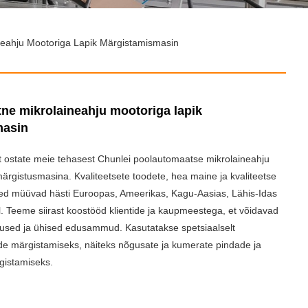
eahju Mootoriga Lapik Märgistamismasin
ne mikrolaineahju mootoriga lapik
masin
 et ostate meie tehasest Chunlei poolautomaatse mikrolaineahju
ärgistusmasina. Kvaliteetsete toodete, hea maine ja kvaliteetse
ed müüvad hästi Euroopas, Ameerikas, Kagu-Aasias, Lähis-Idas
. Teeme siirast koostööd klientide ja kaupmeestega, et võidavad
dused ja ühised edusammud. Kasutatakse spetsiaalselt
de märgistamiseks, näiteks nõgusate ja kumerate pindade ja
gistamiseks.