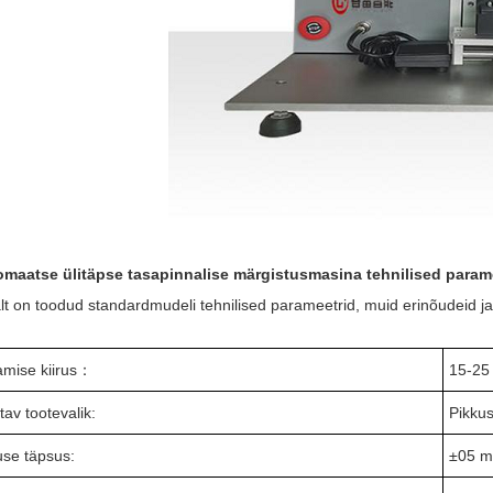
maatse ülitäpse tasapinnalise märgistusmasina tehnilised param
lt on toodud standardmudeli tehnilised parameetrid, muid erinõudeid 
mise kiirus
：
15-25
av tootevalik:
Pikku
use täpsus:
±
05 