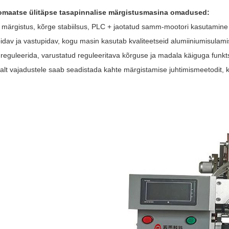
omaatse ülitäpse tasapinnalise märgistusmasina omadused:
 märgistus, kõrge stabiilsus, PLC + jaotatud samm-mootori kasutamine 
idav ja vastupidav, kogu masin kasutab kvaliteetseid alumiiniumisulami
 reguleerida, varustatud reguleeritava kõrguse ja madala käiguga funkt
valt vajadustele saab seadistada kahte märgistamise juhtimismeetodit, 