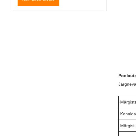
Poolauto
Järgneva
Märgista
Kohaldat
Märgist