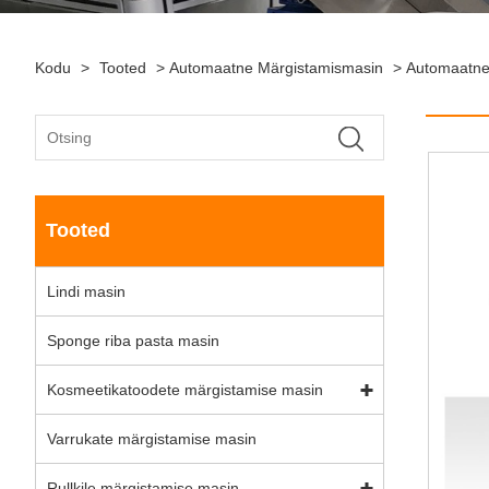
Kodu
>
Tooted
>
Automaatne Märgistamismasin
>
Automaatne
Tooted
Lindi masin
Sponge riba pasta masin
Kosmeetikatoodete märgistamise masin
Varrukate märgistamise masin
Rullkile märgistamise masin