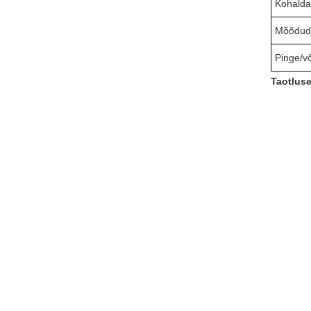
Kohalda
Mõõdud
Pinge/v
Taotlus