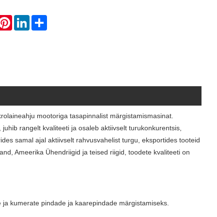
hatsApp
Pinterest
LinkedIn
Share
rolaineahju mootoriga tasapinnalist märgistamismasinat.
uhib rangelt kvaliteeti ja osaleb aktiivselt turukonkurentsis,
des samal ajal aktiivselt rahvusvahelist turgu, eksportides tooteid
nd, Ameerika Ühendriigid ja teised riigid, toodete kvaliteeti on
e ja kumerate pindade ja kaarepindade märgistamiseks.