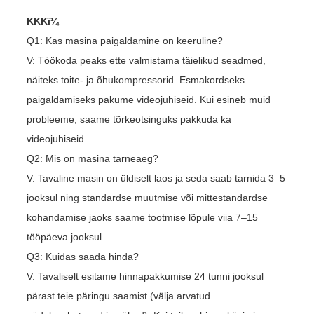
KKKï¼
Q1: Kas masina paigaldamine on keeruline?
V: Töökoda peaks ette valmistama täielikud seadmed,
näiteks toite- ja õhukompressorid. Esmakordseks
paigaldamiseks pakume videojuhiseid. Kui esineb muid
probleeme, saame tõrkeotsinguks pakkuda ka
videojuhiseid.
Q2: Mis on masina tarneaeg?
V: Tavaline masin on üldiselt laos ja seda saab tarnida 3–5
jooksul ning standardse muutmise või mittestandardse
kohandamise jaoks saame tootmise lõpule viia 7–15
tööpäeva jooksul.
Q3: Kuidas saada hinda?
V: Tavaliselt esitame hinnapakkumise 24 tunni jooksul
pärast teie päringu saamist (välja arvatud